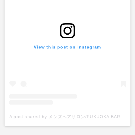
View this post on Instagram
A post shared by メンズヘアサロン/FUKUOKA BARBER PLACE/フクオカ (@ku_ni.15)