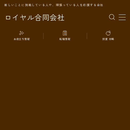
新しいことに挑戦している人や、頑張っている人を応援する会社
ロイヤル合同会社
MENU
お役立ち情報
転職情報
投資 攻略
TOPページ
会社案内
事業内容
代表プロフィール
旅の記録
パートナー