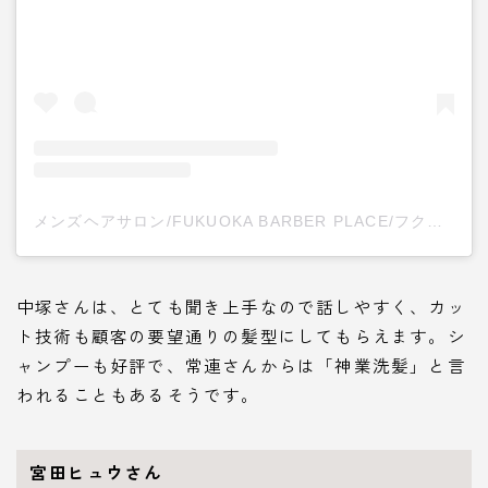
メンズヘアサロン/FUKUOKA BARBER PLACE/フクオカ(@ku_ni.15)がシェアした投稿
中塚さんは、とても聞き上手なので話しやすく、カッ
ト技術も顧客の要望通りの髪型にしてもらえます。シ
ャンプーも好評で、常連さんからは「神業洗髪」と言
われることもあるそうです。
宮田ヒュウさん