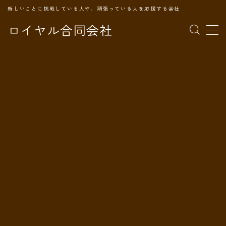
新しいことに挑戦している人や、頑張っている人を応援する会社
ロイヤル合同会社
MENU
TOPページ
会社案内
事業内容
代表プロフィール
旅の記録
パートナー