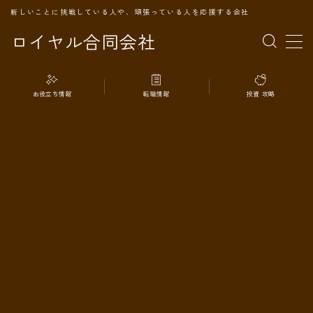
新しいことに挑戦している人や、頑張っている人を応援する会社
ロイヤル合同会社
MENU
お役立ち情報
転職情報
投資 攻略
TOPページ
会社案内
事業内容
代表プロフィール
旅の記録
パートナー