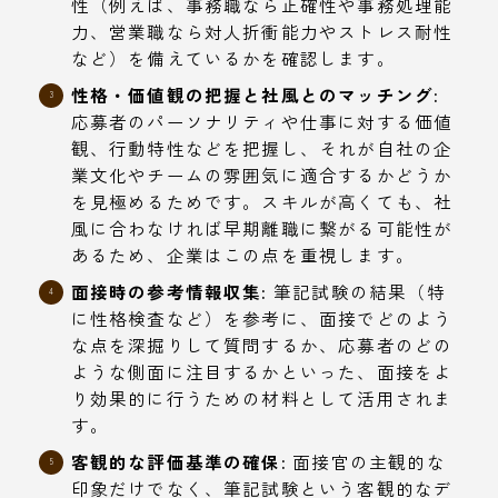
性（例えば、事務職なら正確性や事務処理能
力、営業職なら対人折衝能力やストレス耐性
など）を備えているかを確認します。
性格・価値観の把握と社風とのマッチング:
応募者のパーソナリティや仕事に対する価値
観、行動特性などを把握し、それが自社の企
業文化やチームの雰囲気に適合するかどうか
を見極めるためです。スキルが高くても、社
風に合わなければ早期離職に繋がる可能性が
あるため、企業はこの点を重視します。
面接時の参考情報収集:
筆記試験の結果（特
に性格検査など）を参考に、面接でどのよう
な点を深掘りして質問するか、応募者のどの
ような側面に注目するかといった、面接をよ
り効果的に行うための材料として活用されま
す。
客観的な評価基準の確保:
面接官の主観的な
印象だけでなく、筆記試験という客観的なデ