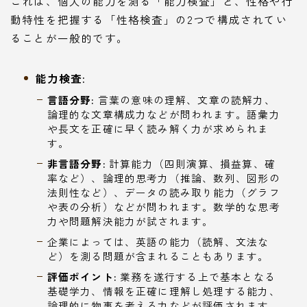
これは、個人の能力を測る「能力検査」と、性格や行
動特性を把握する「性格検査」の2つで構成されてい
ることが一般的です。
能力検査:
言語分野:
言葉の意味の理解、文章の読解力、
論理的な文章構成力などが問われます。語彙力
や長文を正確に早く読み解く力が求められま
す。
非言語分野:
計算能力（四則演算、損益算、確
率など）、論理的思考力（推論、数列、図形の
法則性など）、データの読み取り能力（グラフ
や表の分析）などが問われます。数学的な思考
力や問題解決能力が試されます。
企業によっては、英語の能力（読解、文法な
ど）を測る問題が含まれることもあります。
評価ポイント:
業務を遂行する上で基本となる
基礎学力、情報を正確に理解し処理する能力、
論理的に物事を考える力などが評価されます。