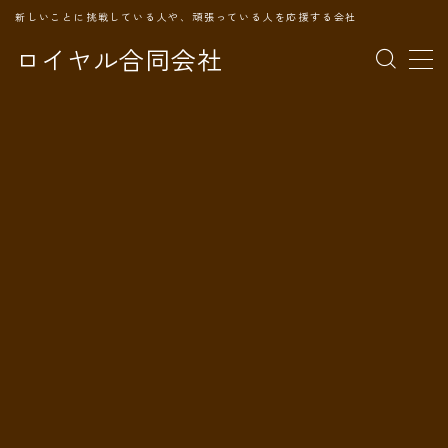
新しいことに挑戦している人や、頑張っている人を応援する会社
ロイヤル合同会社
MENU
TOPページ
会社案内
事業内容
代表プロフィール
旅の記録
パートナー