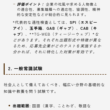
評価ポイント：
企業の社風や求める人物像と
の適合性、募集職種への適応性、協調性、精神
的な安定性などが総合的に見られます。
*代表的な適性検査としては、
SPI（エスピー
アイ）
、
玉手箱
、
GAB（ギャブ）
、
CAB（キ
ャブ）
、**TG-WEB（ティージーウェブ）*
な
どがあります。それぞれ出題形式や特徴が異な
るため、応募先企業がどのテストを実施するか
分かれば、それに特化した対策が有効です。
2. 一般常識試験
社会人として備えておくべき、幅広い分野の基礎的な
知識や教養を問う試験です。
出題範囲:
国語（漢字、ことわざ、敬語な