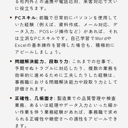
る社内外との連携や電話応対、来客対応で大い
に役立ちます。
PCスキル:
前職で日常的にパソコンを使用して
いた経験（例えば、資料作成、メール対応、デ
ータ入力、POSレジ操作など）があれば、それ
は立派なPCスキルです。自己学習でWordや
Excelの基本操作を習得した場合も、積極的に
アピールしましょう。
問題解決能力、段取り力:
これまでの仕事で、
予期せぬトラブルに対応したり、複数の業務を
効率的に進めるために工夫したりした経験は、
事務職における問題解決能力や段取り力として
評価されます。
正確性、几帳面さ:
製造業での品質管理や検査
業務、あるいは経理やデータ入力といった細か
い作業を伴う業務経験があれば、事務職で求め
られる正確性や緻密さへの適性をアピールでき
ます。