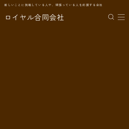
新しいことに挑戦している人や、頑張っている人を応援する会社
ロイヤル合同会社
MENU
TOPページ
会社案内
事業内容
代表プロフィール
旅の記録
パートナー