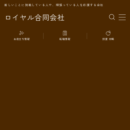
新しいことに挑戦している人や、頑張っている人を応援する会社
ロイヤル合同会社
MENU
お役立ち情報
転職情報
投資 攻略
TOPページ
会社案内
事業内容
代表プロフィール
旅の記録
パートナー