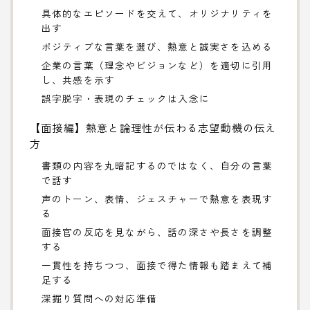
具体的なエピソードを交えて、オリジナリティを
出す
ポジティブな言葉を選び、熱意と誠実さを込める
企業の言葉（理念やビジョンなど）を適切に引用
し、共感を示す
誤字脱字・表現のチェックは入念に
【面接編】熱意と論理性が伝わる志望動機の伝え
方
書類の内容を丸暗記するのではなく、自分の言葉
で話す
声のトーン、表情、ジェスチャーで熱意を表現す
る
面接官の反応を見ながら、話の深さや長さを調整
する
一貫性を持ちつつ、面接で得た情報も踏まえて補
足する
深掘り質問への対応準備