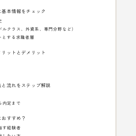
は基本情報をチェック
史
ドルクラス、外資系、専門分野など）
トとする求職者層
メリットとデメリット
法と流れをステップ解説
ら内定まで
はおすすめ？
指す経験者
戦したい方