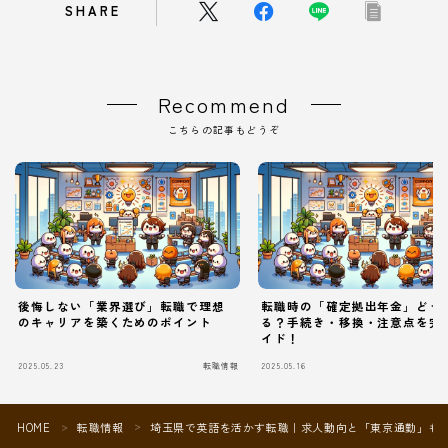
SHARE
Recommend
こちらの記事もどうぞ
後悔しない「業界選び」転職で理想
転職時の「確定拠出年金」どう
のキャリアを築くためのポイント
る？手続き・移換・注意点を完
イド！
2025.05.23
転職情報
2025.05.16
Follow Me
HOME
転職情報
埼玉県で英語を活かす転職｜求人動向と「東京通勤」も
＞
＞