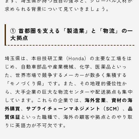
まず、埼玉県が持つ独自の強みと、グローバル人材が
求められる背景について見ていきましょう。
① 首都圏を支える「製造業」と「物流」の一
大拠点
埼玉県は、本田技研工業（Honda）の主要な工場をは
じめ、自動車部品や産業機械、化学、医薬品といっ
た、世界市場で競争するメーカーが数多く集積する
「モノづくり県」です。また、その地理的優位性か
ら、大手企業の巨大な物流センターや配送拠点も集中
しています。これらの企業では、
海外営業
、
資材の海
外購買
、
サプライチェーンマネジメント（SCM）
、
品
質保証
といった職種で、海外の顧客や拠点とのやり取
りに英語力が不可欠です。