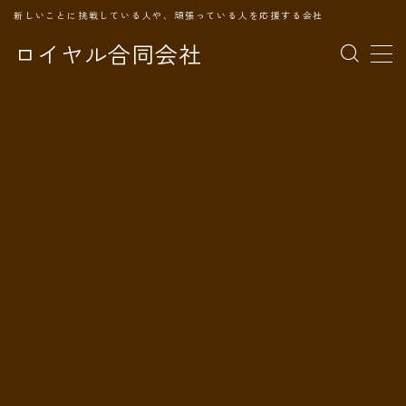
新しいことに挑戦している人や、頑張っている人を応援する会社
ロイヤル合同会社
MENU
TOPページ
会社案内
事業内容
代表プロフィール
旅の記録
パートナー