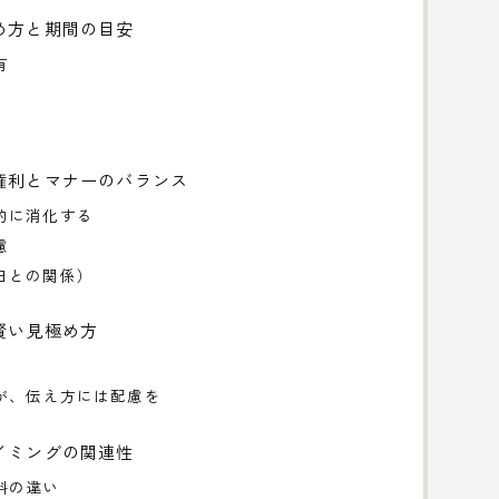
め方と期間の目安
有
権利とマナーのバランス
的に消化する
慮
日との関係）
賢い見極め方
が、伝え方には配慮を
イミングの関連性
料の違い