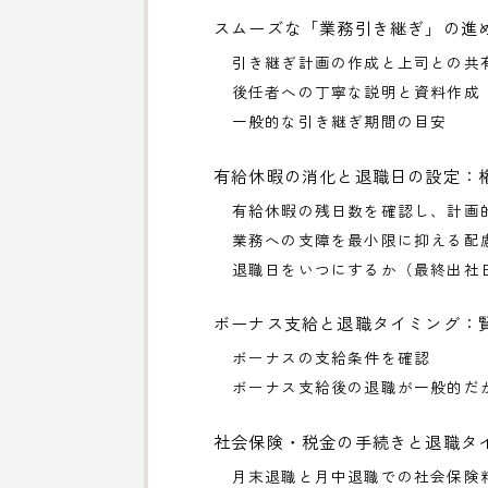
スムーズな「業務引き継ぎ」の進
引き継ぎ計画の作成と上司との共
後任者への丁寧な説明と資料作成
一般的な引き継ぎ期間の目安
有給休暇の消化と退職日の設定：
有給休暇の残日数を確認し、計画
業務への支障を最小限に抑える配
退職日をいつにするか（最終出社
ボーナス支給と退職タイミング：
ボーナスの支給条件を確認
ボーナス支給後の退職が一般的だ
社会保険・税金の手続きと退職タ
月末退職と月中退職での社会保険