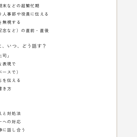
期末などの超繁忙期
り人事部や役員に伝える
を無視する
記念など）の直前・直後
に、いつ、どう話す？
上司」
な表現で
ベースで）
ちを伝える
書き方
えと対処法
ーへの対応
静に話し合う