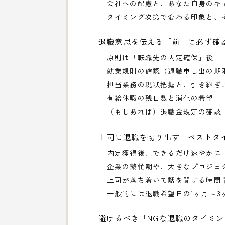
会社への配慮と、あなた自身のキ
タイミング次第で変わる印象と、
退職意思を伝える「前」に必ず確
原則は「転職先の内定確保」後
就業規則の確認（退職申し出の期
担当業務の現状把握と、引き継ぎ
有給休暇の残日数と消化の希望
（もしあれば）退職金規定の確認
上司に退職を切り出す「ベストタ
内定獲得後、できるだけ速やかに
企業の繁忙期や、大きなプロジェ
上司が落ち着いて話を聞ける時間
一般的には退職希望日の1ヶ月～3
避けるべき「NGな退職のタイミ