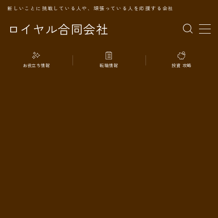
新しいことに挑戦している人や、頑張っている人を応援する会社
ロイヤル合同会社
MENU
お役立ち情報
転職情報
投資 攻略
TOPページ
会社案内
事業内容
代表プロフィール
旅の記録
パートナー