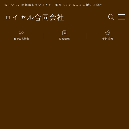
新しいことに挑戦している人や、頑張っている人を応援する会社
ロイヤル合同会社
MENU
お役立ち情報
転職情報
投資 攻略
TOPページ
会社案内
事業内容
代表プロフィール
旅の記録
パートナー