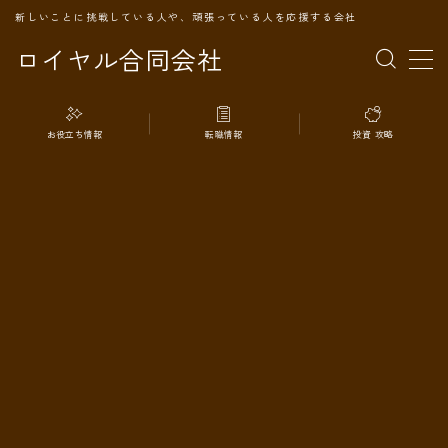
新しいことに挑戦している人や、頑張っている人を応援する会社
ロイヤル合同会社
MENU
お役立ち情報
転職情報
投資 攻略
TOPページ
会社案内
事業内容
代表プロフィール
旅の記録
パートナー