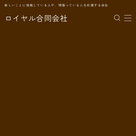
新しいことに挑戦している人や、頑張っている人を応援する会社
ロイヤル合同会社
MENU
TOPページ
会社案内
事業内容
代表プロフィール
旅の記録
パートナー