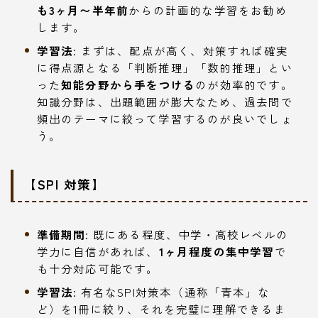
も3ヶ月〜半年前
からの計画的な学習をお勧め
します。
学習法
: まずは、配点が高く、対策すれば確実
に得点源となる「判断推理」「数的推理」とい
った
知能分野から手をつける
のが効率的です。
知識分野は、出題範囲が膨大なため、過去問で
頻出のテーマに絞って学習するのが良いでしょ
う。
【SPI 対策】
準備期間
: 既にある程度、中学・高校レベルの
学力に自信があれば、
1ヶ月程度の集中学習
で
も十分対応可能です。
学習法
: 有名なSPI対策本（通称「青本」な
ど）を1冊に絞り、それを完璧に理解できるま