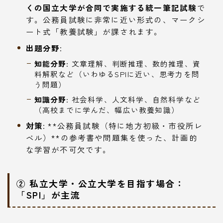
くの国立大学が合同で実施する統一筆記試験
で
す。公務員試験に非常に近い形式の、マークシ
ート式「教養試験」が課されます。
出題分野
:
知能分野
: 文章理解、判断推理、数的推理、資
料解釈など（いわゆるSPIに近い、思考力を問
う問題）
知識分野
: 社会科学、人文科学、自然科学など
（高校までに学んだ、幅広い教養知識）
対策
: **公務員試験（特に地方初級・市役所レ
ベル）**の参考書や問題集を使った、計画的
な学習が不可欠です。
② 私立大学・公立大学を目指す場合：
「SPI」が主流