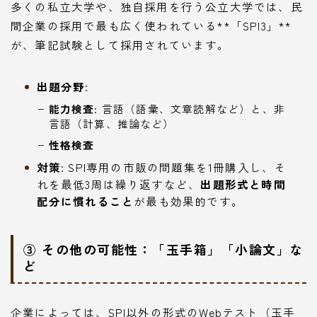
多くの私立大学や、独自採用を行う公立大学では、民
間企業の採用で最も広く使われている**「SPI3」**
が、筆記試験として採用されています。
出題分野
:
能力検査
: 言語（語彙、文章読解など）と、非
言語（計算、推論など）
性格検査
対策
: SPI専用の市販の問題集を1冊購入し、そ
れを最低3周は繰り返すなど、
出題形式と時間
配分に慣れること
が最も効果的です。
③ その他の可能性：「玉手箱」「小論文」な
ど
企業によっては、SPI以外の形式のWebテスト（玉手