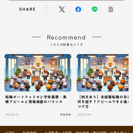
SHARE
Recommend
こちらの記事もどうぞ
転職ポートフォリオと守秘義務：実
【例文あり】未経験転職の自己
績アピールと情報保護のバランス
何を話す？アピールできる強み
つけ方
2025.05.27
転職情報
2025.07.04
Follow Me
HOME
転職情報
大学職員への転職、適性検査（筆記試験）の壁を越える
＞
＞