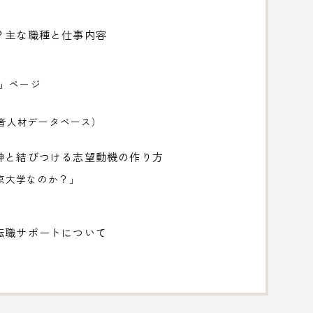
？主な職種と仕事内容
」ページ
p（研究者人材データベース）
神と結びつける志望動機の作り方
京大学なのか？」
転職サポートについて