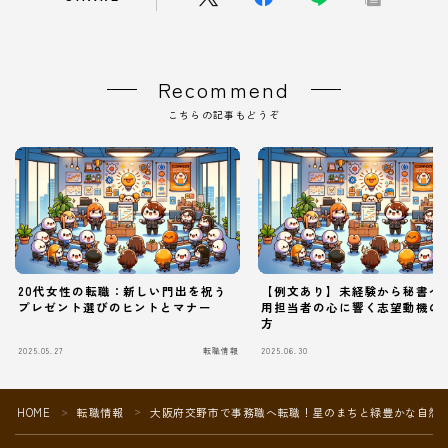
Recommend
こちらの記事もどうぞ
20代女性の転職：新しい門出を祝う
【例文あり】未経験から秘書へ
プレゼント選びのヒントとマナー
用担当者の心に響く志望動機の
方
2025.05.27
転職情報
2025.06.30
Follow Me
HOME
転職情報
大阪府交野市で事務職へ転職！星のまちと緑豊かな自然
＞
＞