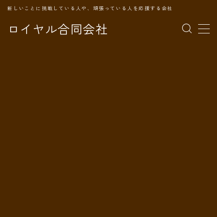
新しいことに挑戦している人や、頑張っている人を応援する会社
ロイヤル合同会社
MENU
TOPページ
会社案内
事業内容
代表プロフィール
旅の記録
パートナー