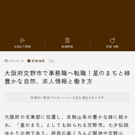
転職情報
お役立ち情報
転職情報
投資 攻略
2025.05.30
転職情報
PR
大阪府交野市で事務職へ転職！星のまちと緑
豊かな自然、求人情報と働き方
記事内に商品プロモーションを含む場合があります
大阪府の北東部に位置し、生駒山系の豊かな緑に抱か
れ、「星のまち」としても知られる交野市。七夕伝説
ゆかりの地であり、府民の森くろんど園地や交野山