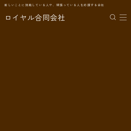
新しいことに挑戦している人や、頑張っている人を応援する会社
ロイヤル合同会社
MENU
TOPページ
会社案内
事業内容
代表プロフィール
旅の記録
パートナー