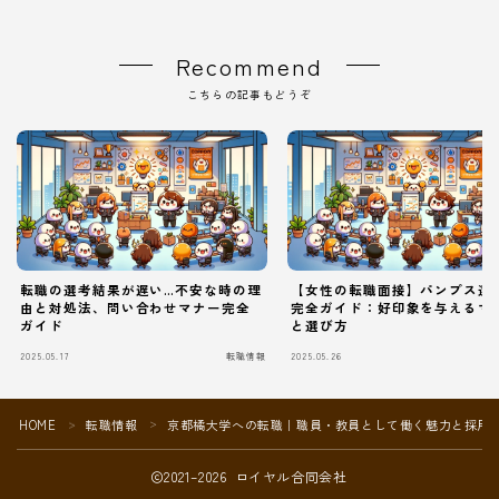
Recommend
こちらの記事もどうぞ
転職の選考結果が遅い…不安な時の理
【女性の転職面接】パンプス選
由と対処法、問い合わせマナー完全
完全ガイド：好印象を与えるマ
ガイド
と選び方
2025.05.17
転職情報
2025.05.26
Follow Me
HOME
転職情報
京都橘大学への転職｜職員・教員として働く魅力と採用
＞
＞
2021–2026 ロイヤル合同会社