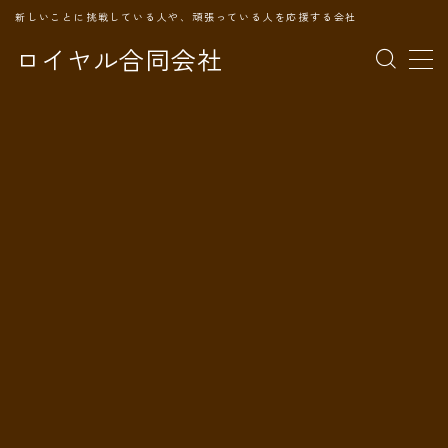
新しいことに挑戦している人や、頑張っている人を応援する会社
ロイヤル合同会社
MENU
TOPページ
会社案内
事業内容
代表プロフィール
旅の記録
パートナー