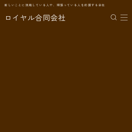
新しいことに挑戦している人や、頑張っている人を応援する会社
ロイヤル合同会社
MENU
TOPページ
会社案内
事業内容
代表プロフィール
旅の記録
パートナー