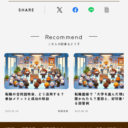
SHARE
Recommend
こちらの記事もどうぞ
転職の合同説明会、どう活用する？
転職面接で「大学を選んだ理由
参加メリットと成功の秘訣
聞かれたら？意図と、好印象を
る回答例
2025.05.24
転職情報
2025.06.26
Follow Me