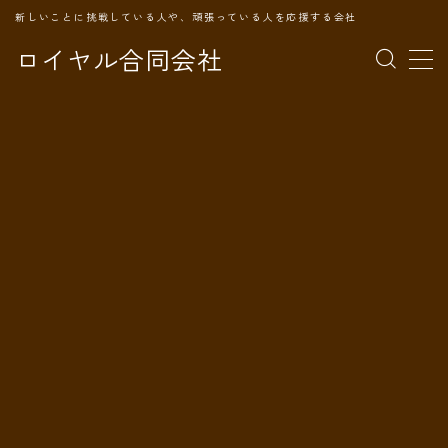
新しいことに挑戦している人や、頑張っている人を応援する会社
ロイヤル合同会社
MENU
TOPページ
会社案内
事業内容
代表プロフィール
旅の記録
パートナー