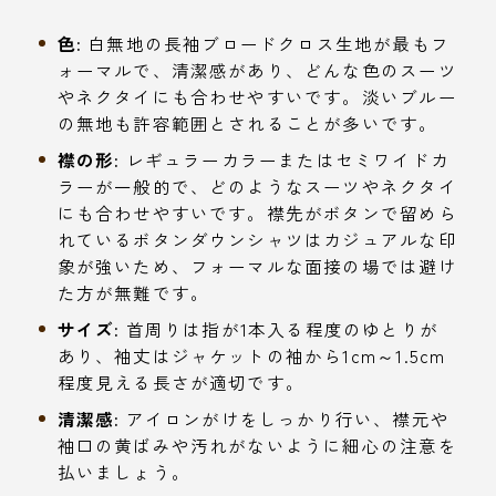
色:
白無地の長袖ブロードクロス生地が最もフ
ォーマルで、清潔感があり、どんな色のスーツ
やネクタイにも合わせやすいです。淡いブルー
の無地も許容範囲とされることが多いです。
襟の形:
レギュラーカラーまたはセミワイドカ
ラーが一般的で、どのようなスーツやネクタイ
にも合わせやすいです。襟先がボタンで留めら
れているボタンダウンシャツはカジュアルな印
象が強いため、フォーマルな面接の場では避け
た方が無難です。
サイズ:
首周りは指が1本入る程度のゆとりが
あり、袖丈はジャケットの袖から1cm～1.5cm
程度見える長さが適切です。
清潔感:
アイロンがけをしっかり行い、襟元や
袖口の黄ばみや汚れがないように細心の注意を
払いましょう。