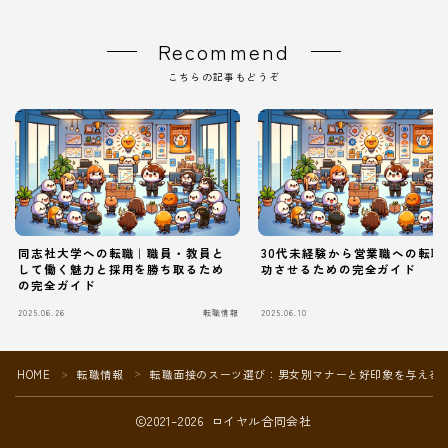
Recommend
こちらの記事もどうぞ
同志社大学への転職｜職員・教員と
30代未経験から営業職への転職
して働く魅力と採用を勝ち取るため
功させるための完全ガイド
の完全ガイド
2025.06.26
転職情報
2025.06.10
Follow Me
HOME
転職情報
転職面接のスーツ選び：男女別マナーと好印象を与える
＞
＞
2021–2026 ロイヤル合同会社