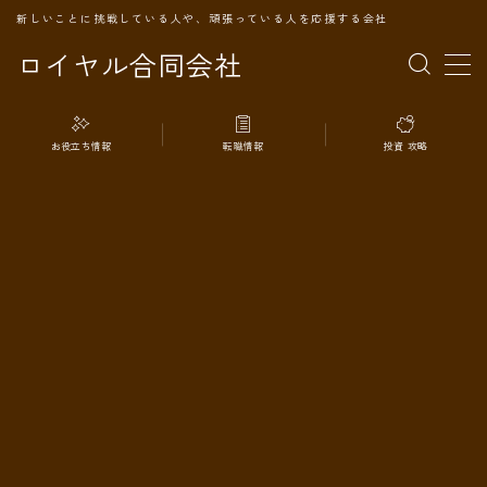
新しいことに挑戦している人や、頑張っている人を応援する会社
ロイヤル合同会社
MENU
お役立ち情報
転職情報
投資 攻略
TOPページ
会社案内
事業内容
代表プロフィール
旅の記録
パートナー