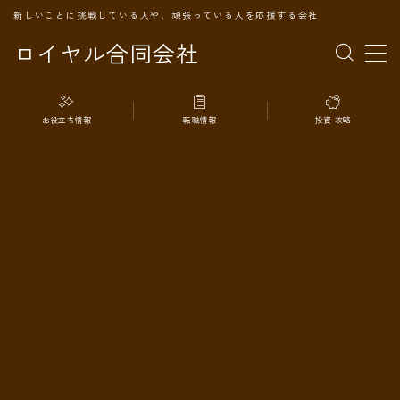
新しいことに挑戦している人や、頑張っている人を応援する会社
ロイヤル合同会社
MENU
お役立ち情報
転職情報
投資 攻略
TOPページ
会社案内
事業内容
代表プロフィール
旅の記録
パートナー