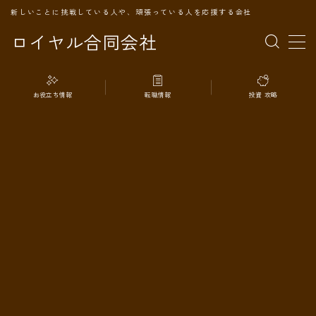
新しいことに挑戦している人や、頑張っている人を応援する会社
ロイヤル合同会社
MENU
お役立ち情報
転職情報
投資 攻略
TOPページ
会社案内
事業内容
代表プロフィール
旅の記録
パートナー