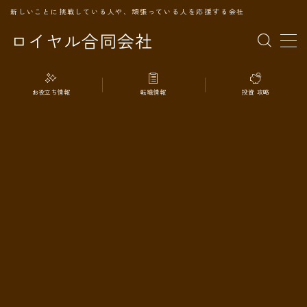
新しいことに挑戦している人や、頑張っている人を応援する会社
ロイヤル合同会社
MENU
お役立ち情報
転職情報
投資 攻略
TOPページ
会社案内
事業内容
代表プロフィール
旅の記録
パートナー