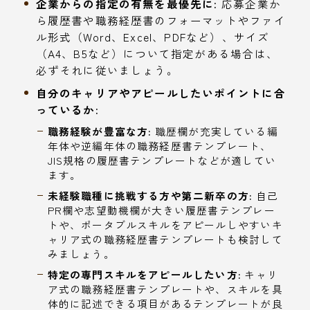
企業からの指定の有無を最優先に:
応募企業か
ら履歴書や職務経歴書のフォーマットやファイ
ル形式（Word、Excel、PDFなど）、サイズ
（A4、B5など）について指定がある場合は、
必ずそれに従いましょう。
自分のキャリアやアピールしたいポイントに合
っているか:
職務経験が豊富な方:
職歴欄が充実している編
年体や逆編年体の職務経歴書テンプレート、
JIS規格の履歴書テンプレートなどが適してい
ます。
未経験職種に挑戦する方や第二新卒の方:
自己
PR欄や志望動機欄が大きい履歴書テンプレー
トや、ポータブルスキルをアピールしやすいキ
ャリア式の職務経歴書テンプレートも検討して
みましょう。
特定の専門スキルをアピールしたい方:
キャリ
ア式の職務経歴書テンプレートや、スキルを具
体的に記述できる項目があるテンプレートが良