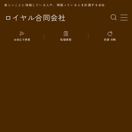
新しいことに挑戦している人や、頑張っている人を応援する会社
ロイヤル合同会社
MENU
お役立ち情報
転職情報
投資 攻略
TOPページ
会社案内
事業内容
代表プロフィール
旅の記録
パートナー