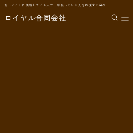
新しいことに挑戦している人や、頑張っている人を応援する会社
ロイヤル合同会社
MENU
TOPページ
会社案内
事業内容
代表プロフィール
旅の記録
パートナー