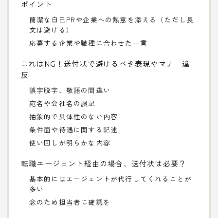
ポイント
簡潔な自己PRや企業への熱意を添える（ただし長
文は避ける）
応募する企業や職種に合わせた一言
これはNG！送付状で避けるべき表現やマナー違
反
誤字脱字、敬語の間違い
宛名や会社名の誤記
抽象的で具体性のない内容
条件面や待遇に関する記述
使い回しが明らかな内容
転職エージェント経由の場合、送付状は必要？
基本的にはエージェントが代行してくれることが
多い
念のため担当者に確認を