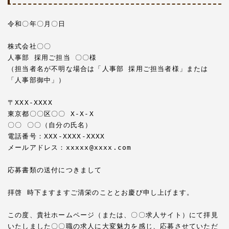
令和〇年〇月〇日

株式会社〇〇

人事部 採用ご担当 〇〇様

（担当者名が不明な場合は「人事部 採用ご担当者様」または
「人事部御中」）

〒XXX-XXXX

東京都〇〇区〇〇 X-X-X

〇〇 〇〇（自分の氏名）

電話番号：XXX-XXXX-XXXX

メールアドレス：xxxxx@xxxx.com

応募書類の送付につきまして

拝啓 時下ますますご清栄のこととお慶び申し上げます。

この度、貴社ホームページ（または、〇〇求人サイト）にて拝見
いたしました〇〇職の求人に大変魅力を感じ、応募させていただ