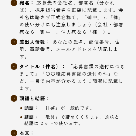
宛名：
応募先の会社名、部署名（分かれ
ば）、採用担当者名を正確に記載します。会
社名は略さず正式名称で。「御中」と「様」
の使い分けにも注意しましょう（会社・部署
宛なら「御中」、個人宛なら「様」）。
差出人情報：
あなたの氏名、郵便番号、住
所、電話番号、メールアドレスを明記しま
す。
タイトル（件名）：
「応募書類の送付につき
まして」「〇〇職応募書類の送付の件」な
ど、一目で内容が分かるように簡潔に記載し
ます。
頭語と結語：
頭語：
「拝啓」が一般的です。
結語：
「敬具」で締めくくります。頭語と
結語はセットで使います。
本文：