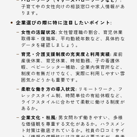
子育て中の女性向けの相談窓口や求人情報があ
ります。
企業選びの際に特に注目したいポイント:
女性の活躍状況:
女性管理職の割合、育児休業
取得率・復職率、平均勤続年数など、具体的な
データを確認しましょう。
育児・介護支援制度の充実度と利用実績:
産前
産後休業、育児休業、時短勤務、子の看護休
暇、ベビーシッター補助、企業内保育所など、
制度の有無だけでなく、実際に利用しやすい雰
囲気かどうかも重要です。
柔軟な働き方の導入状況:
リモートワーク、フ
レックスタイム制、時間単位の有給休暇など、
ライフスタイルに合わせて柔軟に働ける制度が
あるか。
企業文化・社風:
男女問わず働きやすい、多様
な価値観を尊重する文化があるか。ハラスメン
ト対策は徹底されているか。社員の口コミサイ
ト（情報の信頼性には注意が必要ですが、参考