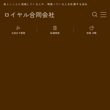
新しいことに挑戦している人や、頑張っている人を応援する会社
ロイヤル合同会社
MENU
お役立ち情報
転職情報
投資 攻略
TOPページ
会社案内
事業内容
代表プロフィール
旅の記録
パートナー