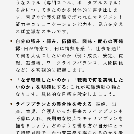
うなスキル（専門スキル、ポータブルスキル）
を身につけてきたのかを具体的に書き出しま
す。育児や介護の経験で培われたマネジメント
能力やコミュニケーション能力も、見方を変え
れば立派なスキルです。
自分の強み・弱み、価値観、興味・関心の再確
認:
何が得意で、何に情熱を感じ、仕事を通じ
て何を大切にしたいのか（例：成長、安定、貢
献、裁量権、ワークライフバランス、人間関係
など）を客観的に把握します。
「なぜ転職したいのか」「転職で何を実現した
いのか」を明確にする:
これが転職活動の軸と
なります。具体的な目標を設定しましょう。
ライフプランとの整合性を考える:
結婚、出
産、育児、介護といった将来のライフプランも
考慮に入れ、長期的な視点でキャリアプランを
描きましょう。どのような働き方が自分にとっ
て持続可能で、かつ充実感を得られるのかを考