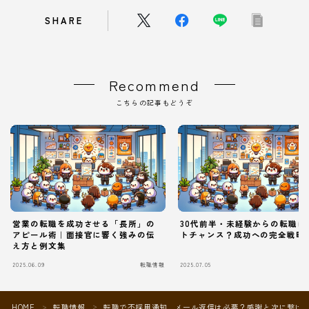
SHARE
Recommend
こちらの記事もどうぞ
営業の転職を成功させる「長所」の
30代前半・未経験からの転職は
アピール術｜面接官に響く強みの伝
トチャンス？成功への完全戦略
え方と例文集
2025.06.09
転職情報
2025.07.05
Follow Me
HOME
転職情報
転職で不採用通知…メール返信は必要？感謝と次に繋げ
＞
＞