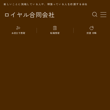
新しいことに挑戦している人や、頑張っている人を応援する会社
ロイヤル合同会社
MENU
お役立ち情報
転職情報
投資 攻略
TOPページ
会社案内
事業内容
代表プロフィール
旅の記録
パートナー