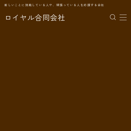
新しいことに挑戦している人や、頑張っている人を応援する会社
ロイヤル合同会社
MENU
TOPページ
会社案内
事業内容
代表プロフィール
旅の記録
パートナー