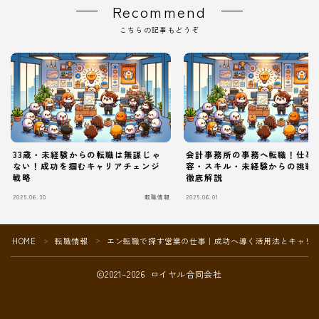
Recommend
こちらの記事もどうぞ
33歳・未経験からの転職は無謀じゃ
会計事務所の事務へ転職！仕事
ない！成功を掴むキャリアチェンジ
容・スキル・未経験からの挑戦
戦略
徹底解説
2025.06.30
転職情報
2025.06.01
Follow Me
HOME
転職情報
エン転職で探す営業の仕事｜成功へ導く活用法とキャリ
＞
＞
2021–2026 ロイヤル合同会社