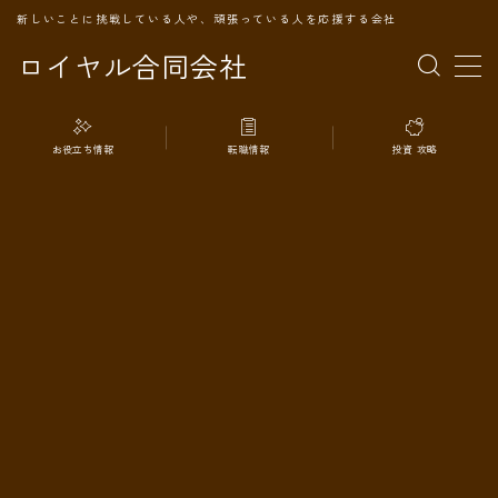
新しいことに挑戦している人や、頑張っている人を応援する会社
ロイヤル合同会社
MENU
お役立ち情報
転職情報
投資 攻略
TOPページ
会社案内
事業内容
代表プロフィール
旅の記録
パートナー