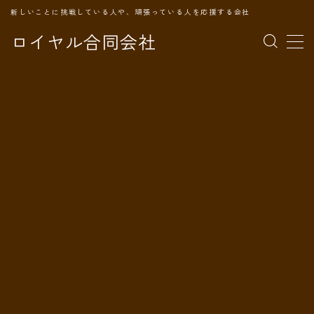
新しいことに挑戦している人や、頑張っている人を応援する会社
ロイヤル合同会社
MENU
TOPページ
会社案内
事業内容
代表プロフィール
旅の記録
パートナー