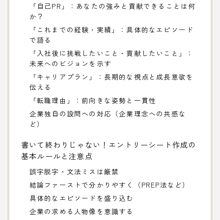
「自己PR」：あなたの強みと貢献できることは何
か？
「これまでの経験・実績」：具体的なエピソード
で語る
「入社後に挑戦したいこと・貢献したいこと」：
未来へのビジョンを示す
「キャリアプラン」：長期的な視点と成長意欲を
伝える
「転職理由」：前向きな姿勢と一貫性
企業独自の設問への対応（企業理念への共感な
ど）
書いて終わりじゃない！エントリーシート作成の
基本ルールと注意点
誤字脱字・文法ミスは厳禁
結論ファーストで分かりやすく（PREP法など）
具体的なエピソードを盛り込む
企業の求める人物像を意識する