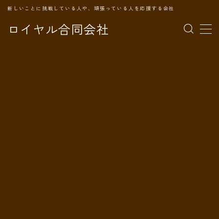
新しいことに挑戦している人や、頑張っている人を応援する会社
ロイヤル合同会社
MENU
TOPページ
会社案内
事業内容
代表プロフィール
旅の記録
パートナー