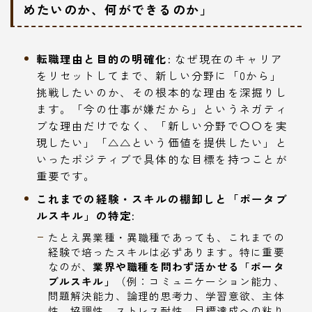
めたいのか、何ができるのか」
転職理由と目的の明確化:
なぜ現在のキャリア
をリセットしてまで、新しい分野に「0から」
挑戦したいのか、その根本的な理由を深掘りし
ます。「今の仕事が嫌だから」というネガティ
ブな理由だけでなく、「新しい分野で〇〇を実
現したい」「△△という価値を提供したい」と
いったポジティブで具体的な目標を持つことが
重要です。
これまでの経験・スキルの棚卸しと「ポータブ
ルスキル」の特定:
たとえ異業種・異職種であっても、これまでの
経験で培ったスキルは必ずあります。特に重要
なのが、
業界や職種を問わず活かせる「ポータ
ブルスキル」
（例：コミュニケーション能力、
問題解決能力、論理的思考力、学習意欲、主体
性、協調性、ストレス耐性、目標達成への粘り