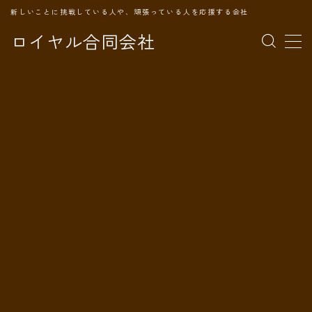
新しいことに挑戦している人や、頑張っている人を応援する会社
ロイヤル合同会社
MENU
TOPページ
会社案内
事業内容
代表プロフィール
旅の記録
パートナー