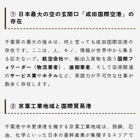
① 日本最大の空の玄関口「成田国際空港」の
存在
千葉県の最大の強みは、何と言っても成田国際空港の
存在です。ここは、人、モノ、情報が世界中から集ま
る巨大なハブ。
航空会社
や、輸出入貨物を扱う
国際フ
ォワーダー（物流業者）
、
通関業者
、そして空港関連
の
サービス業
や
ホテル
など、英語力が不可欠な仕事が
数多く存在します。
② 京葉工業地域と国際貿易港
千葉港や木更津港を擁する京葉工業地域は、鉄鋼、石
油、化学といった日本の基幹産業が集積するエリアで