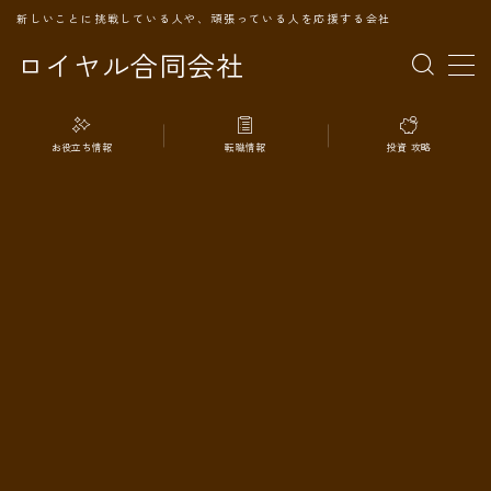
新しいことに挑戦している人や、頑張っている人を応援する会社
ロイヤル合同会社
MENU
お役立ち情報
転職情報
投資 攻略
TOPページ
会社案内
事業内容
代表プロフィール
旅の記録
パートナー