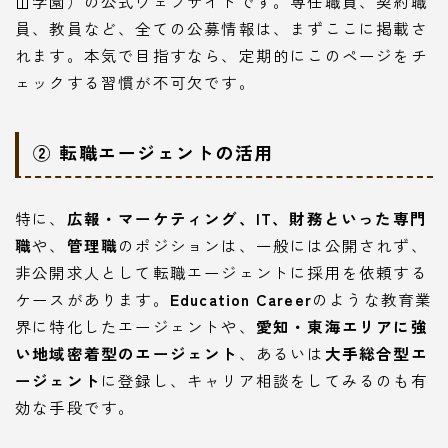
山学園）の公式ウェブサイトです。専任職員、契約職
員、教員など、全ての公募情報は、まずここに掲載さ
れます。本気で目指すなら、定期的にこのページをチ
ェックする習慣が不可欠です。
② 転職エージェントの活用
特に、
広報・マーケティング、IT、財務といった専門
職
や、
管理職
のポジションは、一般には公開されず、
非公開求人として転職エージェントに採用を依頼する
ケースがあります。
Education Career
のような教育業
界に特化したエージェントや、
愛知・東海エリアに強
い地域密着型のエージェント
、あるいは
大手総合型エ
ージェント
に登録し、キャリア相談をしてみるのも有
効な手段です。