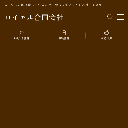
新しいことに挑戦している人や、頑張っている人を応援する会社
ロイヤル合同会社
MENU
お役立ち情報
転職情報
投資 攻略
TOPページ
会社案内
事業内容
代表プロフィール
旅の記録
パートナー