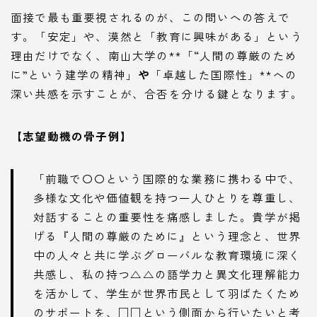
面接で最も重要視されるのが、この問いへの答えで
す。「安定」や、漠然と「教育に興味がある」という
理由だけでなく、南山大学の**「“人間の尊厳のため
に”という建学の精神」
や
「卓越した国際性」**への
深い共感を示すことが、合否を分ける鍵となります。
【志望動機の骨子例】
「前職で〇〇という国際的な業務に携わる中で、
多様な文化や価値観を持つ一人ひとりを尊重し、
対話することの重要性を痛感しました。貴学が掲
げる『人間の尊厳のために』という理念と、世界
中の人々と共に学ぶグローバルな教育環境に深く
共感し、私の持つ△△の語学力と異文化理解能力
を活かして、学生が世界市民として羽ばたくため
のサポートを、□□という側面から行いたいと考