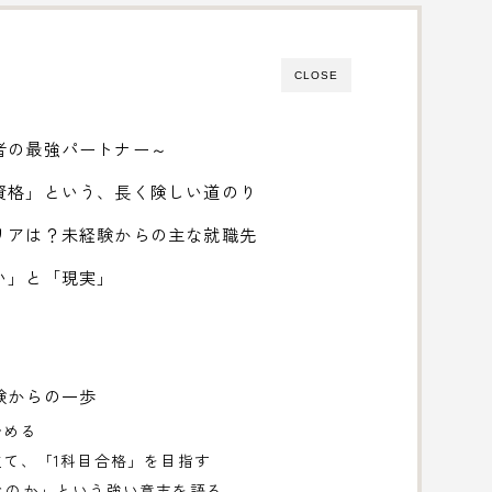
CLOSE
者の最強パートナー～
資格」という、長く険しい道のり
リアは？未経験からの主な就職先
い」と「現実」
験からの一歩
始める
立て、「1科目合格」を目指す
士なのか」という強い意志を語る