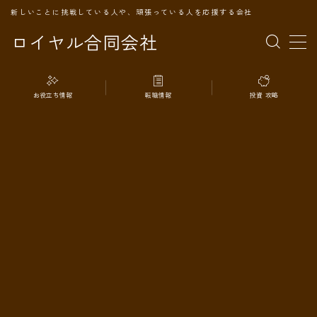
新しいことに挑戦している人や、頑張っている人を応援する会社
ロイヤル合同会社
MENU
お役立ち情報
転職情報
投資 攻略
TOPページ
会社案内
事業内容
代表プロフィール
旅の記録
パートナー