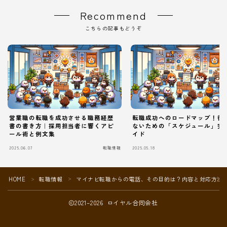
Recommend
こちらの記事もどうぞ
営業職の転職を成功させる職務経歴
転職成功へのロードマップ！後
書の書き方｜採用担当者に響くアピ
ないための「スケジュール」完
ール術と例文集
イド
2025.06.07
転職情報
2025.05.18
Follow Me
HOME
転職情報
マイナビ転職からの電話、その目的は？内容と対応方法
＞
＞
2021–2026 ロイヤル合同会社