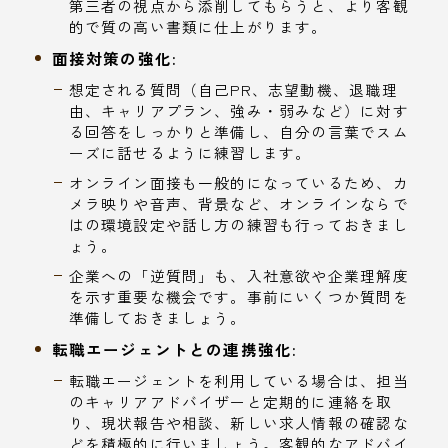
第三者の視点から添削してもらうと、より客観
的で質の高い書類に仕上がります。
面接対策の強化:
想定される質問（自己PR、志望動機、退職理
由、キャリアプラン、強み・弱みなど）に対す
る回答をしっかりと準備し、自分の言葉でスム
ーズに話せるように練習します。
オンライン面接も一般的になっているため、カ
メラ映りや音声、背景など、オンラインならで
はの環境設定や話し方の練習も行っておきまし
ょう。
企業への「逆質問」も、入社意欲や企業理解度
を示す重要な機会です。事前にいくつか質問を
準備しておきましょう。
転職エージェントとの連携強化:
転職エージェントを利用している場合は、担当
のキャリアアドバイザーと定期的に連絡を取
り、現状報告や相談、新しい求人情報の確認な
どを積極的に行いましょう。客観的なアドバイ