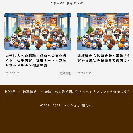
こちらの記事もどうぞ
大学法人への転職、成功への完全ガ
未経験から鉄道会社へ転職！仕
イド｜仕事内容・採用ルート・求め
容から成功の秘訣まで徹底ガイ
られるスキルを徹底解説
2025.06.23
転職情報
2025.06.30
Follow Me
HOME
転職情報
転職中の無職期間、何をすべき？ブランクを価値に変え
＞
＞
2021–2026 ロイヤル合同会社
本サイトがおすすめする転職エージェント