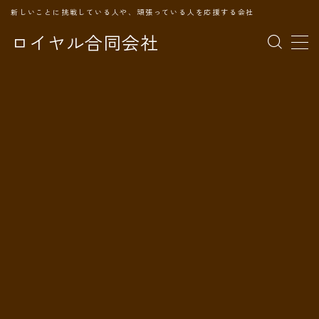
新しいことに挑戦している人や、頑張っている人を応援する会社
ロイヤル合同会社
MENU
TOPページ
会社案内
事業内容
代表プロフィール
旅の記録
パートナー