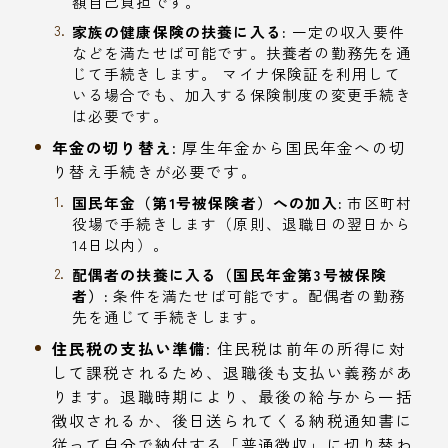
額自己負担です。
家族の健康保険の扶養に入る:
一定の収入要件
などを満たせば可能です。扶養者の勤務先を通
じて手続きします。 マイナ保険証を利用して
いる場合でも、加入する保険制度の変更手続き
は必要です。
年金の切り替え:
厚生年金から国民年金への切
り替え手続きが必要です。
国民年金（第1号被保険者）への加入:
市区町村
役場で手続きします（原則、退職日の翌日から
14日以内）。
配偶者の扶養に入る（国民年金第3号被保険
者）:
条件を満たせば可能です。配偶者の勤務
先を通じて手続きします。
住民税の支払い準備:
住民税は前年の所得に対
して課税されるため、退職後も支払い義務があ
ります。退職時期により、最後の給与から一括
徴収されるか、後日送られてくる納税通知書に
従って自分で納付する「普通徴収」に切り替わ