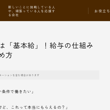
社
新しいことに挑戦している人
お役立
や、頑張っている人を応援す
る会社
は「基本給」！給与の仕組み
め方
モーションを含む場合があります
い条件で働きたい」
けど、これって本当にもらえるの？」