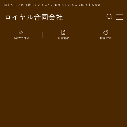
新しいことに挑戦している人や、頑張っている人を応援する会社
ロイヤル合同会社
MENU
お役立ち情報
転職情報
投資 攻略
TOPページ
会社案内
事業内容
代表プロフィール
旅の記録
パートナー