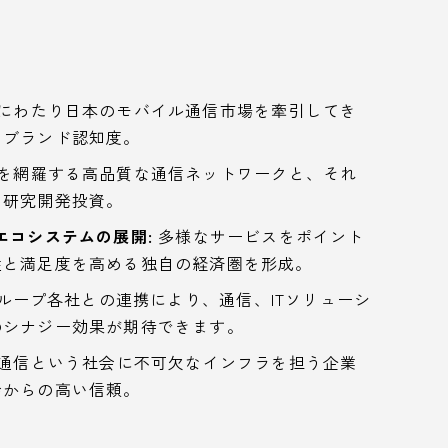
にわたり日本のモバイル通信市場を牽引してき
いブランド認知度。
を網羅する高品質な通信ネットワークと、それ
な研究開発投資。
エコシステムの展開:
多様なサービスをポイント
性と満足度を高める独自の経済圏を形成。
グループ各社との連携により、通信、ITソリューシ
のシナジー効果が期待できます。
通信という社会に不可欠なインフラを担う企業
会からの高い信頼。