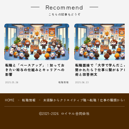
Recommend
こちらの記事もどうぞ
転職と「ベースアップ」：知ってお
転職面接で「大学で学んだこと
きたい給与の仕組みとキャリアへの
聞かれたら？仕事に繋がるアピ
影響
術と回答例文
2025.05.26
転職情報
2025.06.23
Follow Me
HOME
転職情報
未経験からクリエイティブ職へ転職！仕事の種類からポ
＞
＞
2021–2026 ロイヤル合同会社