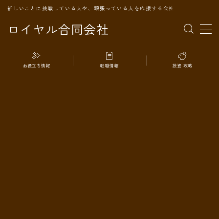
新しいことに挑戦している人や、頑張っている人を応援する会社
ロイヤル合同会社
MENU
お役立ち情報
転職情報
投資 攻略
TOPページ
会社案内
事業内容
代表プロフィール
旅の記録
パートナー