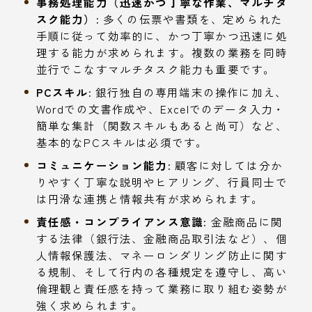
事務処理能力（迅速かつ丁寧な作業、マルチタ
スク能力）:
多くの伝票や書類を、定められた
手順に従って効率的に、かつ丁寧かつ迅速に処
理する能力が求められます。複数の業務を同時
並行でこなすマルチタスク能力も重要です。
PCスキル:
銀行独自の専用端末の操作に加え、
Wordでの文書作成や、Excelでのデータ入力・
簡単な集計（関数スキルもあると尚可）など、
基本的なPCスキルは必須です。
コミュニケーション能力:
顧客に対しては分か
りやすく丁寧な説明やヒアリング、行員同士で
は円滑な連携と情報共有が求められます。
責任感・コンプライアンス意識:
金融商品に関
する法律（銀行法、金融商品取引法など）、個
人情報保護法、マネーロンダリング防止に関す
る規制、そして行内の各種規定を遵守し、高い
倫理観と責任感を持って業務に取り組む姿勢が
強く求められます。