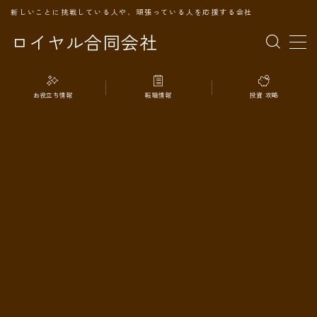
新しいことに挑戦している人や、頑張っている人を応援する会社
ロイヤル合同会社
MENU
お役立ち情報
転職情報
投資 攻略
TOPページ
会社案内
事業内容
代表プロフィール
旅の記録
パートナー