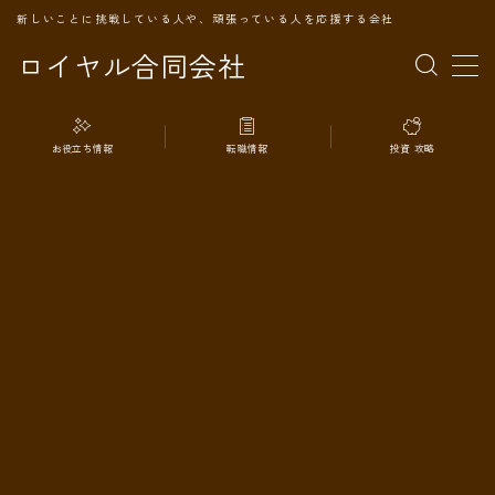
新しいことに挑戦している人や、頑張っている人を応援する会社
ロイヤル合同会社
MENU
お役立ち情報
転職情報
投資 攻略
TOPページ
会社案内
事業内容
代表プロフィール
旅の記録
パートナー