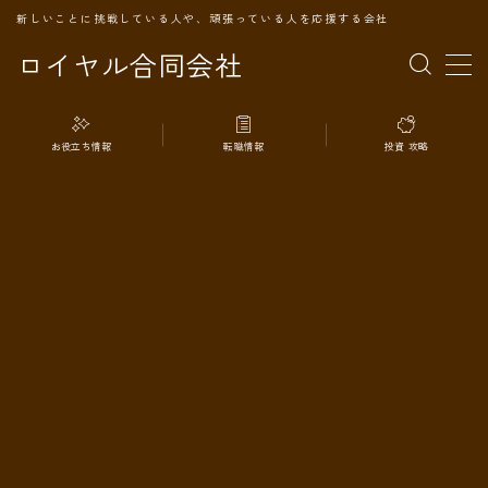
新しいことに挑戦している人や、頑張っている人を応援する会社
ロイヤル合同会社
MENU
お役立ち情報
転職情報
投資 攻略
TOPページ
会社案内
事業内容
代表プロフィール
旅の記録
パートナー