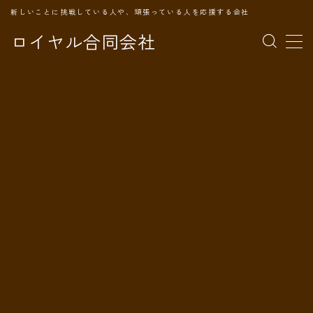
新しいことに挑戦している人や、頑張っている人を応援する会社
ロイヤル合同会社
MENU
TOPページ
会社案内
事業内容
代表プロフィール
旅の記録
パートナー