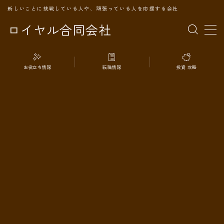
新しいことに挑戦している人や、頑張っている人を応援する会社
ロイヤル合同会社
MENU
お役立ち情報
転職情報
投資 攻略
TOPページ
会社案内
事業内容
代表プロフィール
旅の記録
パートナー