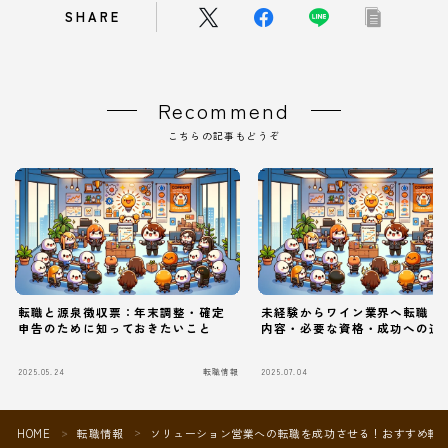
SHARE
Recommend
こちらの記事もどうぞ
転職と源泉徴収票：年末調整・確定
未経験からワイン業界へ転職！
申告のために知っておきたいこと
内容・必要な資格・成功への道
2025.05.24
転職情報
2025.07.04
Follow Me
HOME
転職情報
ソリューション営業への転職を成功させる！おすすめ転
＞
＞