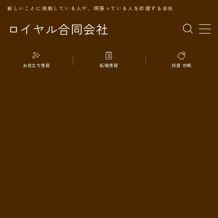
新しいことに挑戦している人や、頑張っている人を応援する会社
ロイヤル合同会社
MENU
お役立ち情報
転職情報
投資 攻略
TOPページ
会社案内
事業内容
代表プロフィール
旅の記録
パートナー