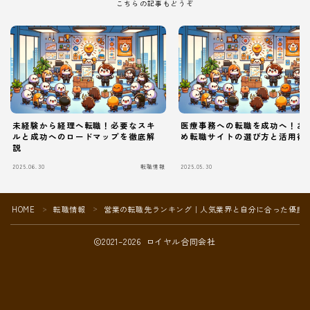
こちらの記事もどうぞ
未経験から経理へ転職！必要なスキ
医療事務への転職を成功へ！お
ルと成功へのロードマップを徹底解
め転職サイトの選び方と活用術
説
2025.06.30
転職情報
2025.05.30
Follow Me
HOME
転職情報
営業の転職先ランキング｜人気業界と自分に合った優良
＞
＞
2021–2026 ロイヤル合同会社
本サイトがおすすめする転職エージェント
JACリクルートメント