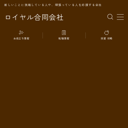
新しいことに挑戦している人や、頑張っている人を応援する会社
ロイヤル合同会社
MENU
お役立ち情報
転職情報
投資 攻略
TOPページ
会社案内
事業内容
代表プロフィール
旅の記録
パートナー