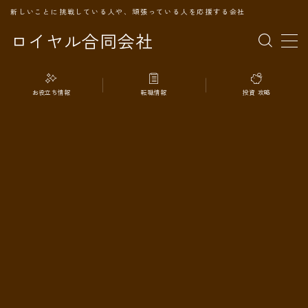
新しいことに挑戦している人や、頑張っている人を応援する会社
ロイヤル合同会社
MENU
お役立ち情報
転職情報
投資 攻略
TOPページ
会社案内
事業内容
代表プロフィール
旅の記録
パートナー