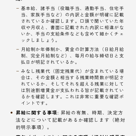
基本給、諸手当（役職手当、通勤手当、住宅手
当、家族手当など）の内訳と金額が明確に記載
されているか確認します。口頭で聞いていた年
収や月収と、書面に記載された内訳に相違がな
いか、手当の支給条件なども含めて細かくチェ
ックしましょう。
月給制か年俸制か、賃金の計算方法（日給月給
制、完全月給制など）、毎月の給与締切日と支
払日が明記されているか。
みなし残業代（固定残業代）が含まれている場
合は、その金額と相当する残業時間数が明記さ
れているか、そしてそれを超える残業に対して
は別途割増賃金が支払われる旨が記載されてい
るかを確認します。これは非常に重要な確認ポ
イントです。
昇給に関する事項:
昇給の有無、時期、決定方
法などについて記載があるか確認します（絶対
的明示事項）。