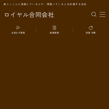
新しいことに挑戦している人や、頑張っている人を応援する会社
ロイヤル合同会社
MENU
お役立ち情報
転職情報
投資 攻略
TOPページ
会社案内
事業内容
代表プロフィール
旅の記録
パートナー